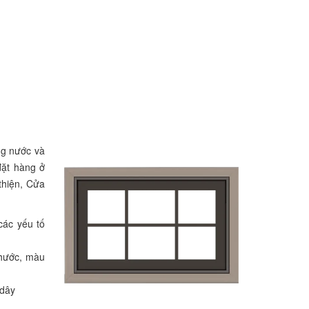
ng nước và
đặt hàng ở
thiện, Cửa
các yếu tố
thước, màu
 dây