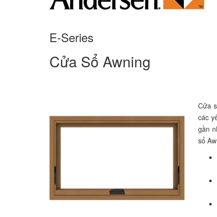
E-Series
Cửa Sổ Awning
Cửa s
các y
gần n
sổ Awn