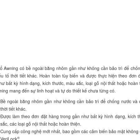
ổ Awning có bề ngoài bằng nhôm gần như không cần bảo trì để chố
ếu tố thời tiết khác. Hoàn toàn tùy biến và được thực hiện theo đơn 
hư bất kỳ hình dạng, kích thước, màu sắc, loại gỗ nội thất hoặc hoàn 
ing mang đến sự linh hoạt và tự do thiết kế chưa từng có.
Bề ngoài bằng nhôm gần như không cần bảo trì để chống nước và 
thời tiết khác.
Được làm theo đơn đặt hàng trong gần như bất kỳ hình dạng, kích 
sắc, các loại gỗ nội thất hoặc hoàn thiện.
Cung cấp công nghệ mới nhất, bao gồm các cảm biến bảo mật không
®
VeriLock
.